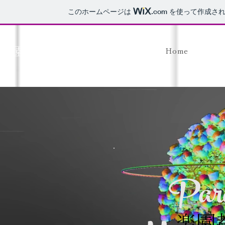
このホームページは
.com
を使って作成され
​楽園都市管理室
Home
Para
楽園