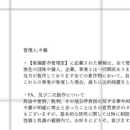
管理人:ヰ嚢
​・【楽園都市管理室】
に記載された情報は、全て管
​実在の団体や個人、企業、事象とは一切関係あり
当方が製作しております全ての著作物において、自
これらの事象が発覚した場合、直ちに法的措置をと
・FA、及び二次創作について
政治や差別、批判、その他公序良俗に反する事やA
ヰ嚢が明確に禁止と言ったことはその意思表示のタ
もございますが、基本的な使用に関しては特に制限
性癖と良識の範囲内で、お好きにどうぞ。喜びます