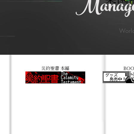
Manage
World
災約聖書 本編
BO